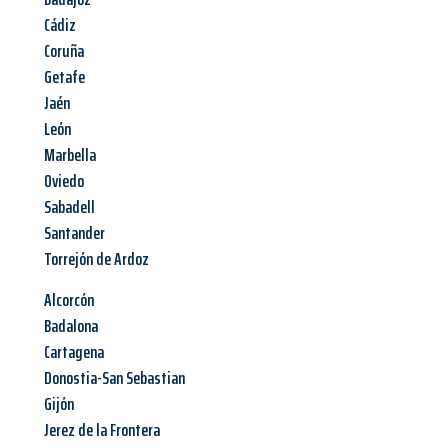
Cádiz
Coruña
Getafe
Jaén
León
Marbella
Oviedo
Sabadell
Santander
Torrejón de Ardoz
Alcorcón
Badalona
Cartagena
Donostia-San Sebastian
Gijón
Jerez de la Frontera