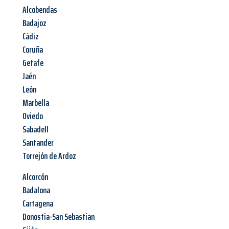
Alcobendas
Badajoz
Cádiz
Coruña
Getafe
Jaén
León
Marbella
Oviedo
Sabadell
Santander
Torrejón de Ardoz
Alcorcón
Badalona
Cartagena
Donostia-San Sebastian