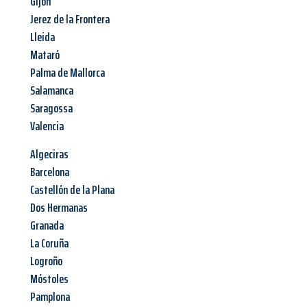
Gijón
Jerez de la Frontera
Lleida
Mataró
Palma de Mallorca
Salamanca
Saragossa
Valencia
Algeciras
Barcelona
Castellón de la Plana
Dos Hermanas
Granada
La Coruña
Logroño
Móstoles
Pamplona