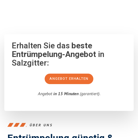
100% unverbindlich
– Garantiert eine Antwort
innerhalb von 15
Minuten
.
Erhalten Sie das
beste
Entrümpelung-Angebot
in
Salzgitter:
ANGEBOT ERHALTEN
Angebot
in 15 Minuten
(garantiert).
ÜBER UNS