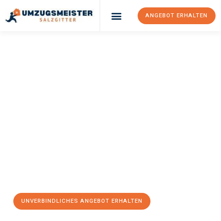
ANGEBOT ERHALTEN
Umzugsunternehmen Salzgitter
Umzugsservice Salzgitter
UMZUGSMEISTER
KAISER
Entrümpelung
Salzgitter
Entrümpelung in Salzgitter kann so einfach sein! Erleben Sie
unseren
erstklassigen Service
und sichern Sie sich die
besten
Preise in Salzgitter
. Jetzt Ihr individuelles Angebot anfordern
und den ersten Schritt machen:
UNVERBINDLICHES ANGEBOT ERHALTEN