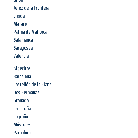
Jerez de la Frontera
Lleida
Mataró
Palma de Mallorca
Salamanca
Saragossa
Valencia
Algeciras
Barcelona
Castellón de la Plana
Dos Hermanas
Granada
La Coruña
Logroño
Móstoles
Pamplona