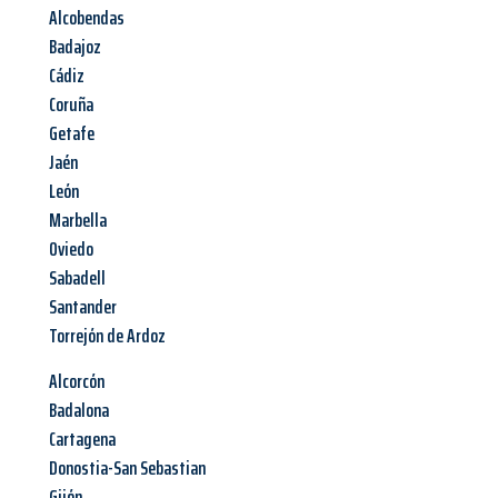
Alcobendas
Badajoz
Cádiz
Coruña
Getafe
Jaén
León
Marbella
Oviedo
Sabadell
Santander
Torrejón de Ardoz
Alcorcón
Badalona
Cartagena
Donostia-San Sebastian
Gijón