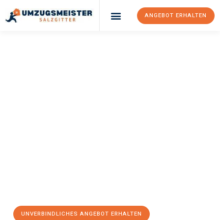
ANGEBOT ERHALTEN
Umzugsunternehmen Salzgitter
Umzugsservice Salzgitter
UMZUGSMEISTER
KAISER
Umzugsunternehm
En
Salzgitter
Ihr Umzug in Salzgitter kann so einfach sein! Erleben Sie unseren
erstklassigen Service
und sichern Sie sich die
besten Preise in
Salzgitter
. Jetzt Ihr individuelles Angebot anfordern und den
ersten Schritt zu einem stressfreien Umzug machen:
UNVERBINDLICHES ANGEBOT ERHALTEN