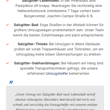
Salzgitter-Lebenstedt:
In der Innenstadt sind
Parkplätze oft knapp. Beantragen Sie rechtzeitig eine
Halteverbotszone (mindestens 7 Tage vorher) beim
Bürgercenter, Joachim-Campe-Straße 6-8.
Salzgitter-Bad:
Enge Straßen in der Altstadt können für
größere Umzugswagen problematisch sein. Unser Team
kennt die besten Zufahrtswege und plant entsprechend.
Salzgitter-Thiede:
Bei Umzügen in ältere Gebäude
prüfen wir vorab Treppenhäuser und Türbreiten, um am
Umzugstag keine bösen Überraschungen zu erleben.
Salzgitter-Gebhardshagen:
Bei Häusern am Hang sind
spezielle Transporttechniken gefragt, die unsere
erfahrenen
Umzugshelfer
beherrschen.
„Unser Umzug von Salzgitter-Bad nach Lebenstedt verlief
absolut reibungslos. Besonders beeindruckt hat mich, wie
schnell und vorsichtig die Umzugshelfer mit unseren antiken
Möbelstücken umgegangen sind. Die Vorabberatung war