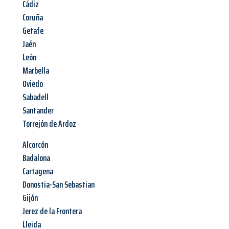
Cádiz
Coruña
Getafe
Jaén
León
Marbella
Oviedo
Sabadell
Santander
Torrejón de Ardoz
Alcorcón
Badalona
Cartagena
Donostia-San Sebastian
Gijón
Jerez de la Frontera
Lleida