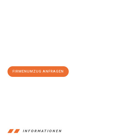
Erleben Sie mit Umzugsmeister Kaiser Salzgitter, wie
einfach und
stressfrei Firmenumzug in Salzgitter
sein kann. Unser
Expertenteam steht bereit, um Ihnen einen reibungslosen Ablauf
zu garantieren.
Jetzt
unverbindliches Angebot
erhalten &
100€ sparen:
FIRMENUMZUG ANFRAGEN
+4915792653392
INFORMATIONEN