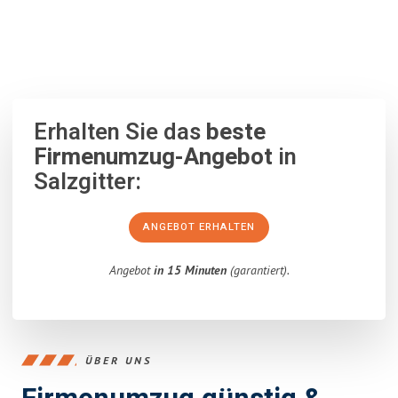
100% unverbindlich
– Garantiert eine Antwort
innerhalb von 15
Minuten
.
Erhalten Sie das
beste
Firmenumzug-Angebot
in
Salzgitter:
ANGEBOT ERHALTEN
Angebot
in 15 Minuten
(garantiert).
ÜBER UNS