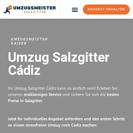
ANGEBOT ERHALTEN
Umzugsunternehmen Salzgitter
Umzugsservice Salzgitter
UMZUGSMEISTER
KAISER
Umzug Salzgitter
Cádiz
Ihr Umzug Salzgitter Cádiz kann so einfach sein! Erleben Sie
unseren
erstklassigen Service
und sichern Sie sich die
besten
Preise in Salzgitter
.
Jetzt Ihr individuelles Angebot anfordern und den ersten Schritt
zu einem stressfreien Umzug nach Cádiz machen: