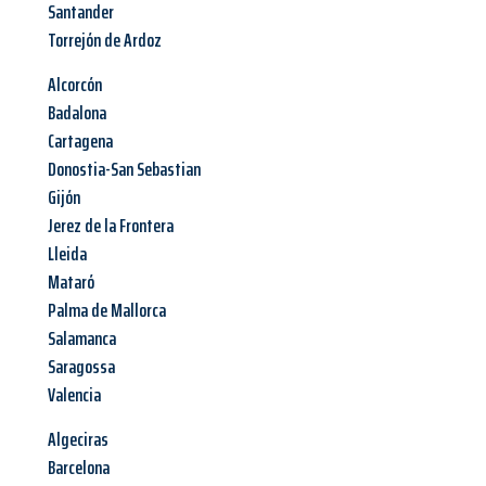
Santander
Torrejón de Ardoz
Alcorcón
Badalona
Cartagena
Donostia-San Sebastian
Gijón
Jerez de la Frontera
Lleida
Mataró
Palma de Mallorca
Salamanca
Saragossa
Valencia
Algeciras
Barcelona