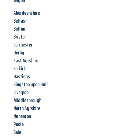
Wigan
Aberdeenshire
Belfast
Bolton
Bristol
Colchester
Derby
East Ayrshire
Falkirk
Hastings
Kingston upon Hull
Liverpool
Middlesbrough
North Ayrshire
Nuneaton
Poole
Sale