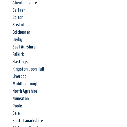
Aberdeenshire
Belfast
Bolton
Bristol
Colchester
Derby
East Ayrshire
Falkirk
Hastings
Kingston upon Hull
Liverpool
Middlesbrough
North Ayrshire
Nuneaton
Poole
Sale
South Lanarkshire