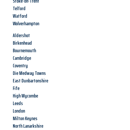
Stoke-on-Trent
Telford
Watford
Wolverhampton
Aldershot
Birkenhead
Bournemouth
Cambridge
Coventry
Die Medway Towns
East Dunbartonshire
Fife
High Wycombe
Leeds
London
Milton Keynes
North Lanarkshire