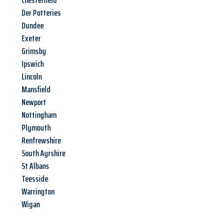
Chesterfield
Der Potteries
Dundee
Exeter
Grimsby
Ipswich
Lincoln
Mansfield
Newport
Nottingham
Plymouth
Renfrewshire
South Ayrshire
St Albans
Teesside
Warrington
Wigan