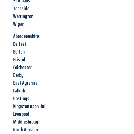
St Albans
Teesside
Warrington
Wigan
Aberdeenshire
Belfast
Bolton
Bristol
Colchester
Derby
East Ayrshire
Falkirk
Hastings
Kingston upon Hull
Liverpool
Middlesbrough
North Ayrshire