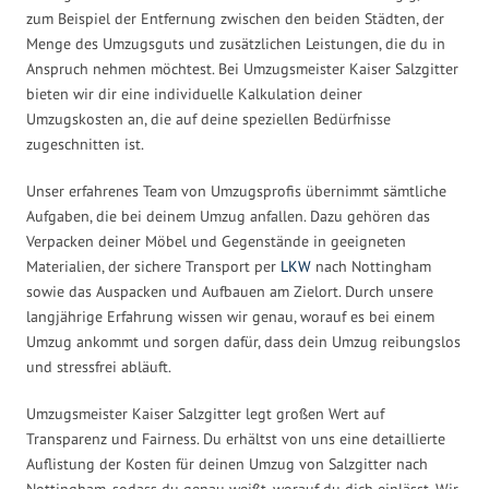
zum Beispiel der Entfernung zwischen den beiden Städten, der
Menge des Umzugsguts und zusätzlichen Leistungen, die du in
Anspruch nehmen möchtest. Bei Umzugsmeister Kaiser Salzgitter
bieten wir dir eine individuelle Kalkulation deiner
Umzugskosten an, die auf deine speziellen Bedürfnisse
zugeschnitten ist.
Unser erfahrenes Team von Umzugsprofis übernimmt sämtliche
Aufgaben, die bei deinem Umzug anfallen. Dazu gehören das
Verpacken deiner Möbel und Gegenstände in geeigneten
Materialien, der sichere Transport per
LKW
nach Nottingham
sowie das Auspacken und Aufbauen am Zielort. Durch unsere
langjährige Erfahrung wissen wir genau, worauf es bei einem
Umzug ankommt und sorgen dafür, dass dein Umzug reibungslos
und stressfrei abläuft.
Umzugsmeister Kaiser Salzgitter legt großen Wert auf
Transparenz und Fairness. Du erhältst von uns eine detaillierte
Auflistung der Kosten für deinen Umzug von Salzgitter nach
Nottingham, sodass du genau weißt, worauf du dich einlässt. Wir