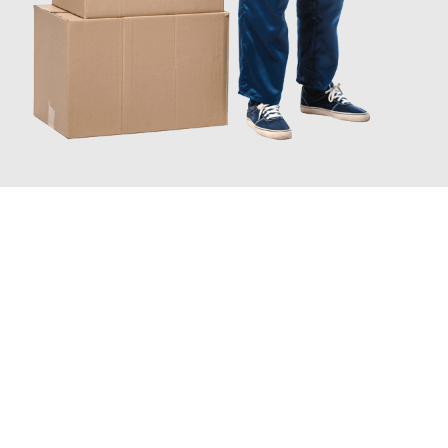
JETZT ANFRAGEN
Erleben Sie mit Umzugsmeister Kaiser Salzgitter, wie
einfach und
stressfrei Ihr Umzug Salzgitter Heidelberg
sein kann. Unser
Expertenteam steht bereit, um Ihnen einen reibungslosen
Übergang in Ihr neues Zuhause zu garantieren.