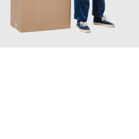
JETZT ANFRAGEN
Erleben Sie mit Umzugsmeister Kaiser Salzgitter, wie
einfach und
stressfrei Ihr Umzug Salzgitter Holstebro
sein kann. Unser
Expertenteam steht bereit, um Ihnen einen reibungslosen
Übergang in Ihr neues Zuhause zu garantieren.