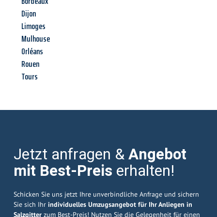
Bordeaux
Dijon
Limoges
Mulhouse
Orléans
Rouen
Tours
Jetzt anfragen &
Angebot
mit Best-Preis
erhalten!
Schicken Sie uns jetzt Ihre unverbindliche Anfrage und sichern
Sie sich Ihr
individuelles Umzugsangebot für Ihr Anliegen in
Salzgitter
zum Best-Preis! Nutzen Sie die Gelegenheit für einen