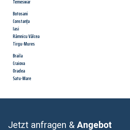
Temeswar
Botosani
Constanța
Iasi
Râmnicu Vâlcea
Tirgu-Mures
Braila
Craiova
Oradea
Satu-Mare
Jetzt anfragen &
Angebot