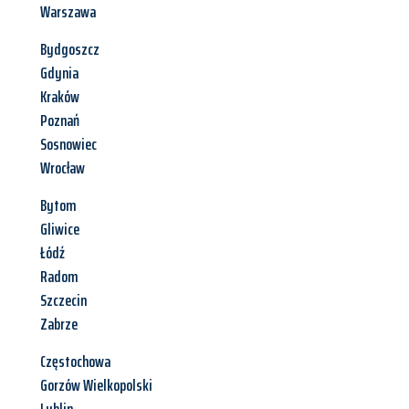
Warszawa
Bydgoszcz
Gdynia
Kraków
Poznań
Sosnowiec
Wrocław
Bytom
Gliwice
Łódź
Radom
Szczecin
Zabrze
Częstochowa
Gorzów Wielkopolski