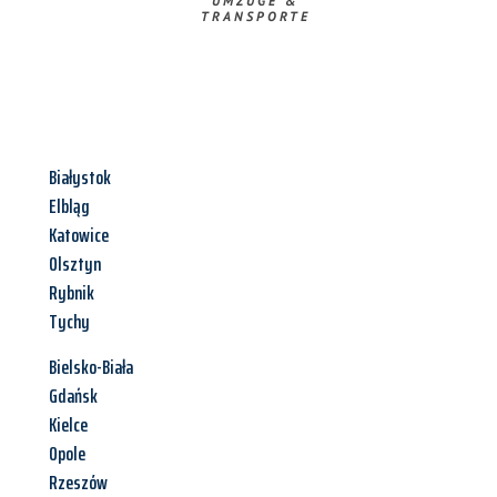
UMZÜGE &
TRANSPORTE
Białystok
Elbląg
Katowice
Olsztyn
Rybnik
Tychy
Bielsko-Biała
Gdańsk
Kielce
Opole
Rzeszów