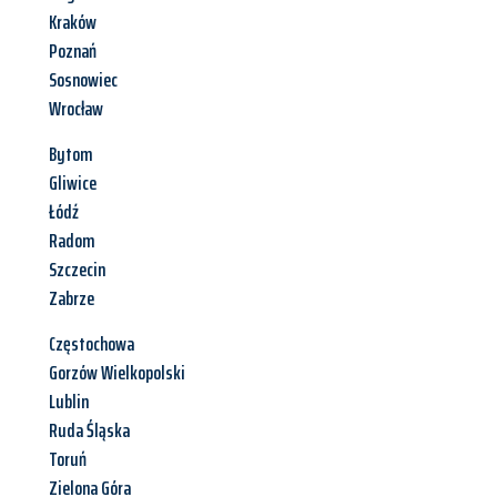
Kraków
Poznań
Sosnowiec
Wrocław
Bytom
Gliwice
Łódź
Radom
Szczecin
Zabrze
Częstochowa
Gorzów Wielkopolski
Lublin
Ruda Śląska
Toruń
Zielona Góra