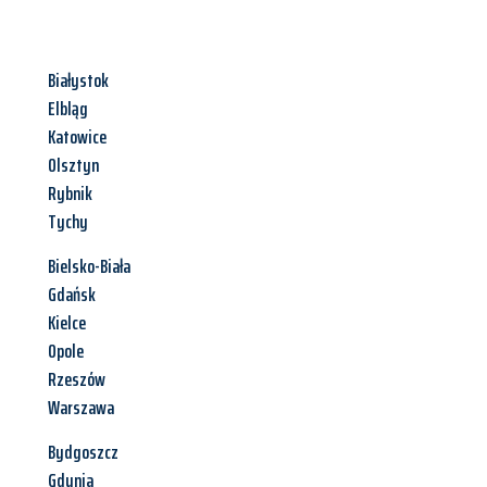
Białystok
Elbląg
Katowice
Olsztyn
Rybnik
Tychy
Bielsko-Biała
Gdańsk
Kielce
Opole
Rzeszów
Warszawa
Bydgoszcz
Gdynia