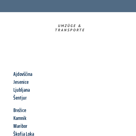
UMZÜGE &
TRANSPORTE
Ajdovščina
Jesenice
Ljubljana
Šentjur
Brežice
Kamnik
Maribor
Škofja Loka