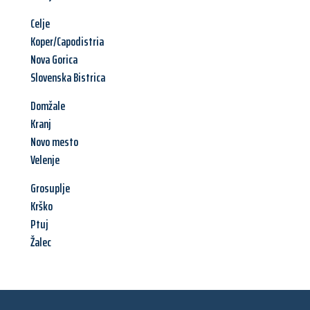
Celje
Koper/Capodistria
Nova Gorica
Slovenska Bistrica
Domžale
Kranj
Novo mesto
Velenje
Grosuplje
Krško
Ptuj
Žalec