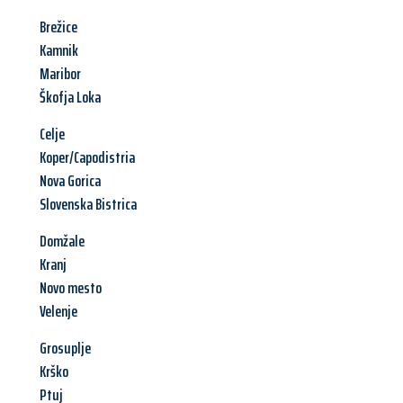
Brežice
Kamnik
Maribor
Škofja Loka
Celje
Koper/Capodistria
Nova Gorica
Slovenska Bistrica
Domžale
Kranj
Novo mesto
Velenje
Grosuplje
Krško
Ptuj