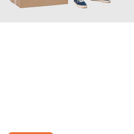
JETZT ANFRAGEN
Erleben Sie mit Umzugsmeister Kaiser Salzgitter, wie
einfach und
stressfrei Ihr Umzug Salzgitter Wels
sein kann. Unser
Expertenteam steht bereit, um Ihnen einen reibungslosen
Übergang in Ihr neues Zuhause zu garantieren.
Jetzt
unverbindliches Angebot
erhalten &
100€ sparen: