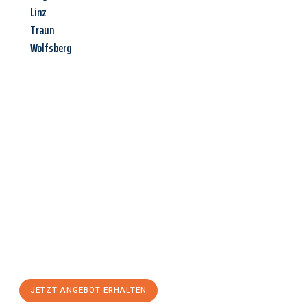
Linz
Traun
Wolfsberg
Jetzt anfragen &
Angebot
mit Best-Preis
erhalten!
Schicken Sie uns jetzt Ihre unverbindliche Anfrage und sichern
Sie sich Ihr
individuelles Umzugsangebot für Ihr Anliegen in
Salzgitter
zum Best-Preis! Nutzen Sie die Gelegenheit für einen
stressfreien Umzug
mit maximalem Komfort:
JETZT ANGEBOT ERHALTEN